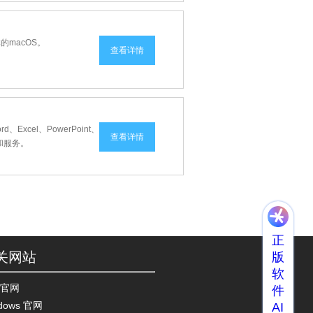
本的macOS。
查看详情
d、Excel、PowerPoint、
查看详情
组件和服务。
正
关网站
版
软
官网
件
dows 官网
AI